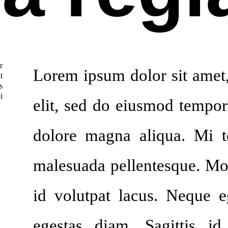
r
Lorem ipsum dolor sit amet,
t
s
i
elit, sed do eiusmod tempor 
dolore magna aliqua. Mi t
malesuada pellentesque. Mo
id volutpat lacus. Neque 
egestas diam. Sagittis id